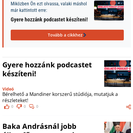
Miközben Ön ezt olvassa, valaki máshol
már kattintott erre:
Gyere hozzánk podcastet készíteni!
Tovább a cikkhez
Gyere hozzánk podcastet
készíteni!
Videó
Bérelhető a Mandiner korszerű stúdiója, mutatjuk a
részleteket!
0
0
0
Baka Andrásnál jobb