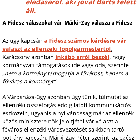
eladásáról, aki jóval Barts felett
áll.
A Fidesz válaszokat vár, Márki-Zay válasza a Fidesz
Az ügy kapcsán
a Fidesz számos kérdésre vár
választ az ellenzéki főpolgármestertől
,
Karácsony azonban
inkább arról beszél
, hogy
kormányzati támogatások ide vagy oda, szerinte
„nem a kormány támogatja a fővárost, hanem a
főváros a kormányt”.
A Városháza-ügy azonban úgy tűnik, túlmutat az
ellenzéki összefogás eddig látott kommunikációs
eszközein, ugyanis a nyilvánosság már az ellenzék
közös miniszterelnök-jelöltjétől vár választ a
főváros ellenzéki városvezetését sakkban tartó
botrány kapcsán. Márki-Zay Péter szerint az egész