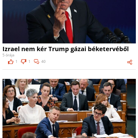
Izrael nem kér Trump gázai béketervéből
5 órája
1
1
40