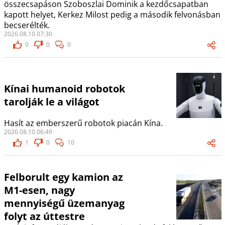
összecsapáson Szoboszlai Dominik a kezdőcsapatban
kapott helyet, Kerkez Milost pedig a második felvonásban
becserélték.
2026.08.10 07:30
0
0
0
Kínai humanoid robotok
tarolják le a világot
Hasít az emberszerű robotok piacán Kína.
2026.08.10 06:49
1
0
10
Felborult egy kamion az
M1-esen, nagy
mennyiségű üzemanyag
folyt az úttestre