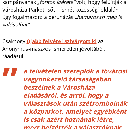
kampányának
„fontos ígérete”
volt, hogy felújítják a
Városháza Parkot. Sőt – ismét közösségi oldalán –
úgy fogalmazott: a beruházás
„hamarosan meg is
valósulhat”
.
Csakhogy
újabb felvétel szivárgott ki
az
Anonymus-maszkos ismeretlen jóvoltából,
ráadásul
a felvételen szereplők a fővárosi
vagyonkezelő társaságában
beszélnek a Városháza
eladásáról, és arról, hogy a
választások után szétrombolnák
a közparkot, amelyet egyébként
is csak azért hoznának létre,
mert beígérték a választóknak.