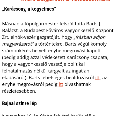
„Karácsony, a kegyelmes”
Másnap a főpolgármester felszólította Barts J.
Balázst, a Budapest Főváros Vagyonkezelő Központ
Zrt. elnök-vezérigazgatóját, hogy
„írásban adjon
magyarázatot”
a történtekre
.
Barts végül komoly
számonkérés helyett enyhe megrovást kapott
(pedig addig azzal védekezett Karácsony csapata,
hogy a vagyonkezelő vezetője politikai
felhatalmazás nélkül tárgyalt az ingatlan
eladásáról). Barts lehetséges beáldozásról
itt
, az
enyhe megrovásról pedig
itt
olvashatnak
részletesebben.
Bajnai színre lép
November 16-án újabb felvétel került elő a