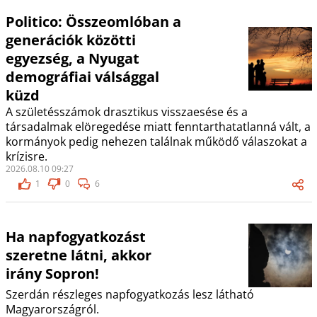
Politico: Összeomlóban a
generációk közötti
egyezség, a Nyugat
demográfiai válsággal
küzd
A születésszámok drasztikus visszaesése és a
társadalmak elöregedése miatt fenntarthatatlanná vált, a
kormányok pedig nehezen találnak működő válaszokat a
krízisre.
2026.08.10 09:27
1
0
6
Ha napfogyatkozást
szeretne látni, akkor
irány Sopron!
Szerdán részleges napfogyatkozás lesz látható
Magyarországról.