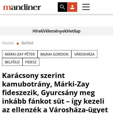
Hírek
Vélemények
Hetilap
Főoldal
Belföld
⬤
MÁRKI-ZAY PÉTER
BAJNAI GORDON
VÁROSHÁZA
BELFÖLD
FIDESZ
Karácsony szerint
kamubotrány, Márki-Zay
fideszezik, Gyurcsány meg
inkább fánkot süt – így kezeli
az ellenzék a Városháza-ügyet