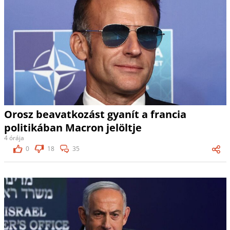
Orosz beavatkozást gyanít a francia
politikában Macron jelöltje
4 órája
0
18
35