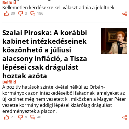
Belföld
Kellemetlen kérdésekre kell választ adnia a jelöltnek.
30
3
186
Szalai Piroska: A korábbi
kabinet intézkedéseinek
köszönhető a júliusi
alacsony infláció, a Tisza
lépései csak drágulást
hoztak azóta
Belföld
A pozitív hatások szinte kivétel nélkül az Orbán-
kormányok azon intézkedéseiből fakadnak, amelyeket az
új kabinet még nem vezetett ki, miközben a Magyar Péter
vezette kormány eddigi lépései kizárólag drágulást
eredményeztek a piacon.
21
9
40