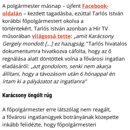
A polgármester másnap – újfent
Facebook-
oldalán
– kezdett tagadásba, ezúttal Tarlós István
korábbi főpolgármestert okolva a
történtekért. Tarlós István azonban a Hír TV
műsorában
világossá tette
:
„amit Karácsony
Gergely mondott [...] ez hazugság.”
Tarlós hivatalos
dokumentumra hivatkozva cáfolta, hogy az ő
regnálása alatt döntöttek volna a fővárosi ingatlan
eladásáról:
„azt gondolom, senki nem akarja
állítani, hogy a távozásom után 6 hónappal én
írtam ki a pályázatot az ingatlanra”
Karácsony öngólt rúg
A főpolgármester erre látszólag nem reagált,
a fővárosi ingatlanügyek botrányának közepette
inkább felidézte, hogy főpolgármesteri