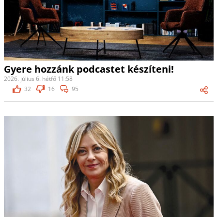
Gyere hozzánk podcastet készíteni!
2026. július 6. hétfő 11:58
32
16
95