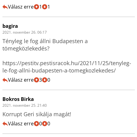
Válasz erre
1
1
bagira
2021. november 26. 06:17
Tényleg le fog állni Budapesten a 
tömegközlekedés? 

https://pestitv.pestisracok.hu/2021/11/25/tenyleg-
le-fog-allni-budapesten-a-tomegkozlekedes/
Válasz erre
3
0
Bokros Birka
2021. november 25. 21:40
Korrupt Geri sikálja magát! 
Válasz erre
0
0