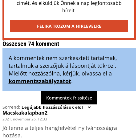
címét, és elküldjük Önnek a nap legfontosabb
híreit.
FELIRATKOZOM A HÍRLEVÉLRE
Összesen 74 komment
A kommentek nem szerkesztett tartalmak,
tartalmuk a szerzőjük álláspontját tükrözi.
Mielőtt hozzászólna, kérjük, olvassa el a
kommentszabályzatot
.
Kommentek frissítése
Sorrend:
Macskakalapban2
2021. november 26. 12:33
Jó lenne a teljes hangfelvétel nyilvánosságra 
hozása.