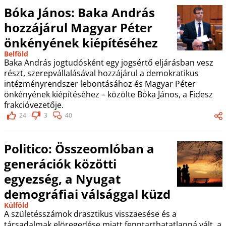
Bóka János: Baka András
hozzájárul Magyar Péter
önkényének kiépítéséhez
Belföld
Baka András jogtudósként egy jogsértő eljárásban vesz
részt, szerepvállalásával hozzájárul a demokratikus
intézményrendszer lebontásához és Magyar Péter
önkényének kiépítéséhez – közölte Bóka János, a Fidesz
frakcióvezetője.
24
3
40
Politico: Összeomlóban a
generációk közötti
egyezség, a Nyugat
demográfiai válsággal küzd
Külföld
A születésszámok drasztikus visszaesése és a
társadalmak elöregedése miatt fenntarthatatlanná vált, a