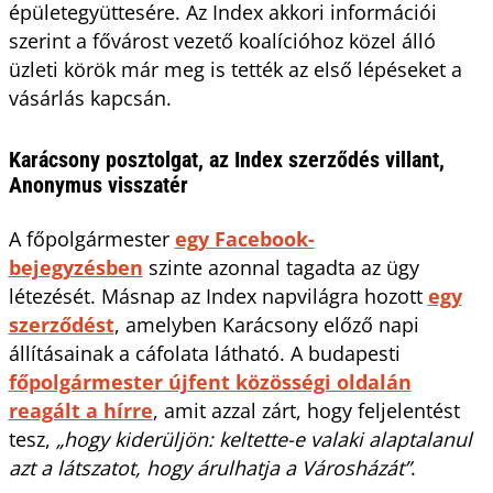
épületegyüttesére. Az Index akkori információi
szerint a fővárost vezető koalícióhoz közel álló
üzleti körök már meg is tették az első lépéseket a
vásárlás kapcsán.
Karácsony posztolgat, az Index szerződés villant,
Anonymus visszatér
A főpolgármester
egy Facebook-
bejegyzésben
szinte azonnal tagadta az ügy
létezését. Másnap az Index napvilágra hozott
egy
szerződést
, amelyben Karácsony előző napi
állításainak a cáfolata látható. A budapesti
főpolgármester újfent közösségi oldalán
reagált a hírre
, amit azzal zárt, hogy feljelentést
tesz,
„hogy kiderüljön: keltette-e valaki alaptalanul
azt a látszatot, hogy árulhatja a Városházát”
.