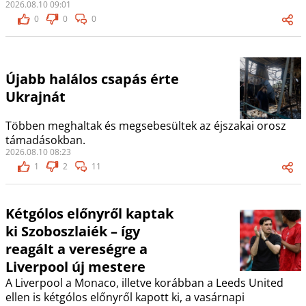
2026.08.10 09:01
0
0
0
Újabb halálos csapás érte
Ukrajnát
Többen meghaltak és megsebesültek az éjszakai orosz
támadásokban.
2026.08.10 08:23
1
2
11
Kétgólos előnyről kaptak
ki Szoboszlaiék – így
reagált a vereségre a
Liverpool új mestere
A Liverpool a Monaco, illetve korábban a Leeds United
ellen is kétgólos előnyről kapott ki, a vasárnapi