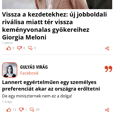
Vissza a kezdetekhez: új jobboldali
riválisa miatt tér vissza
keményvonalas gyökereihez
Giorgia Meloni
1 perce
0
0
0
GULYÁS VIRÁG
Facebook
Lannert egyértelműen egy személyes
preferenciát akar az országra erőltetni
De egy miniszternek nem ez a dolga!
1 órája
12
1
29