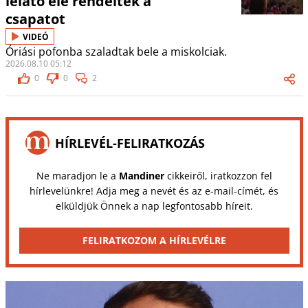
lelátó elé rendelték a
csapatot
VIDEÓ
Óriási pofonba szaladtak bele a miskolciak.
2026.08.10 05:12
0
0
2
HÍRLEVÉL-FELIRATKOZÁS
Ne maradjon le a
Mandiner
cikkeiről, iratkozzon fel
hírlevelünkre! Adja meg a nevét és az e-mail-címét, és
elküldjük Önnek a nap legfontosabb híreit.
FELIRATKOZOM A HÍRLEVÉLRE