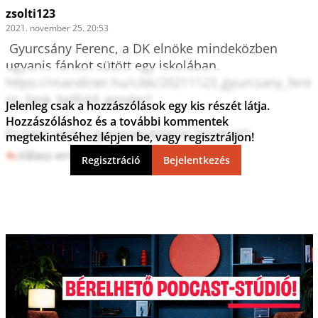
zsolti123
2021. november 25. 20:53
 Gyurcsány Ferenc, a DK elnöke mindeközben 
ugyanis fánkot sütött egy iskolában. 

https://mandiner.hu/cikk/20211123_gyurcsany_fere
nc_fank_belfold_gender?

Jelenleg csak a hozzászólások egy kis részét látja.
Hozzászóláshoz és a további kommentek
Ez nem sérti a gyermekvédelmi törvényt?
megtekintéséhez lépjen be, vagy regisztráljon!
Válasz erre
1
1
Regisztráció
Bejelentkezés