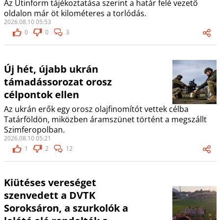
Az Útinform tájékoztatása szerint a határ felé vezető
oldalon már öt kilométeres a torlódás.
2026.08.10 05:53
0
0
3
Új hét, újabb ukrán
támadássorozat orosz
célpontok ellen
Az ukrán erők egy orosz olajfinomítót vettek célba
Tatárföldön, miközben áramszünet történt a megszállt
Szimferopolban.
2026.08.10 05:21
1
2
12
Kiütéses vereséget
szenvedett a DVTK
Soroksáron, a szurkolók a