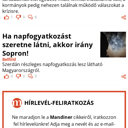
kormányok pedig nehezen találnak működő válaszokat a
krízisre.
1
0
6
Ha napfogyatkozást
szeretne látni, akkor irány
Sopron!
Belföld
Szerdán részleges napfogyatkozás lesz látható
Magyarországról.
0
0
0
HÍRLEVÉL-FELIRATKOZÁS
Ne maradjon le a
Mandiner
cikkeiről, iratkozzon
fel hírlevelünkre! Adja meg a nevét és az e-mail-