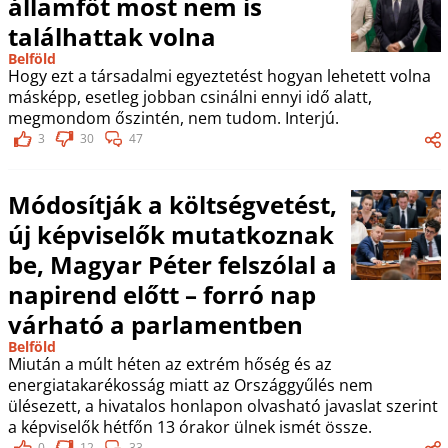
államfőt most nem is
találhattak volna
Belföld
Hogy ezt a társadalmi egyeztetést hogyan lehetett volna
másképp, esetleg jobban csinálni ennyi idő alatt,
megmondom őszintén, nem tudom. Interjú.
3
30
47
Módosítják a költségvetést,
új képviselők mutatkoznak
be, Magyar Péter felszólal a
napirend előtt – forró nap
várható a parlamentben
Belföld
Miután a múlt héten az extrém hőség és az
energiatakarékosság miatt az Országgyűlés nem
ülésezett, a hivatalos honlapon olvasható javaslat szerint
a képviselők hétfőn 13 órakor ülnek ismét össze.
0
12
33