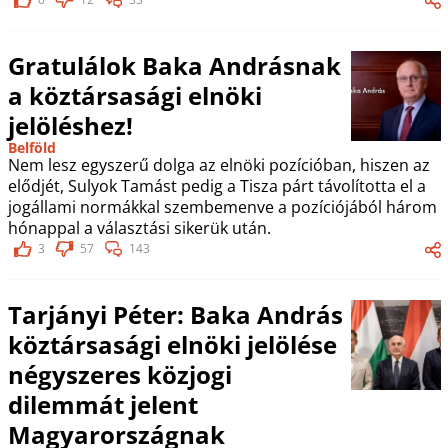
Gratulálok Baka Andrásnak
a köztársasági elnöki
jelöléshez!
Belföld
Nem lesz egyszerű dolga az elnöki pozícióban, hiszen az
elődjét, Sulyok Tamást pedig a Tisza párt távolította el a
jogállami normákkal szembemenve a pozíciójából három
hónappal a választási sikerük után.
3
57
143
Tarjányi Péter: Baka András
köztársasági elnöki jelölése
négyszeres közjogi
dilemmát jelent
Magyarországnak