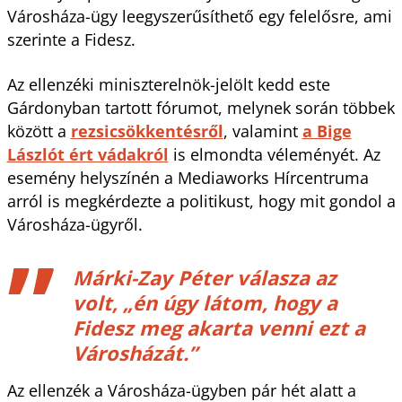
Városháza-ügy leegyszerűsíthető egy felelősre, ami
szerinte a Fidesz.
Az ellenzéki miniszterelnök-jelölt kedd este
Gárdonyban tartott fórumot, melynek során többek
között a
rezsicsökkentésről
, valamint
a Bige
Lászlót ért vádakról
is elmondta véleményét. Az
esemény helyszínén a Mediaworks Hírcentruma
arról is megkérdezte a politikust, hogy mit gondol a
Városháza-ügyről.
Márki-Zay Péter válasza az
volt, „én úgy látom, hogy a
Fidesz meg akarta venni ezt a
Városházát.”
Az ellenzék a Városháza-ügyben pár hét alatt a