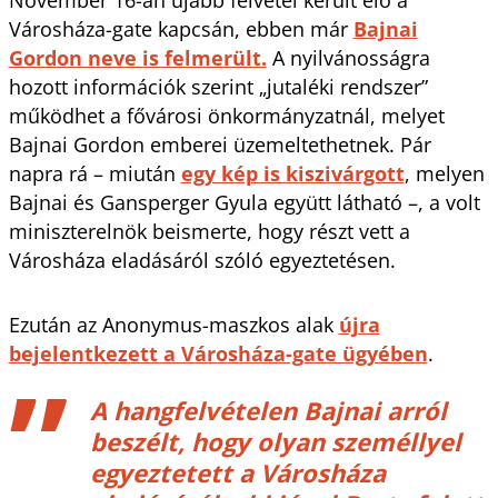
Városháza-gate kapcsán, ebben már
Bajnai
Gordon neve is felmerült.
A nyilvánosságra
hozott információk szerint „jutaléki rendszer”
működhet a fővárosi önkormányzatnál, melyet
Bajnai Gordon emberei üzemeltethetnek. Pár
napra rá – miután
egy kép is kiszivárgott
, melyen
Bajnai és Gansperger Gyula együtt látható –, a volt
miniszterelnök beismerte, hogy részt vett a
Városháza eladásáról szóló egyeztetésen.
Ezután az Anonymus-maszkos alak
újra
bejelentkezett a Városháza-gate ügyében
.
A hangfelvételen Bajnai arról
beszélt, hogy olyan személlyel
egyeztetett a Városháza