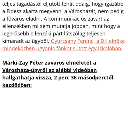
teljes tagadástól eljutott tehát odáig, hogy igazából
a Fidesz akarta megvenni a Városházát, nem pedig
a főváros eladni. A kommunikációs zavart az
ellenzékben mi sem mutatja jobban, mint hogy a
legerősebb ellenzéki párt látszólag teljesen
kimaradt az ügyből,
Gyurcsány Ferenc, a DK elnöke
mindeközben ugyanis fánkot sütött egy iskolában.
Márki-Zay Péter zavaros elméletét a
Városháza-ügyről az alábbi videóban
hallgathatja vissza, 2 perc 36 másodperctől
kezdődően: