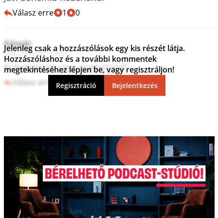
Válasz erre
1
0
Gáspár
Jelenleg csak a hozzászólások egy kis részét látja.
2021. június 27. 22:53
Hozzászóláshoz és a további kommentek
Bohehemian vagy niadarland?
megtekintéséhez lépjen be, vagy regisztráljon!
Válasz erre
1
0
Regisztráció
Bejelentkezés