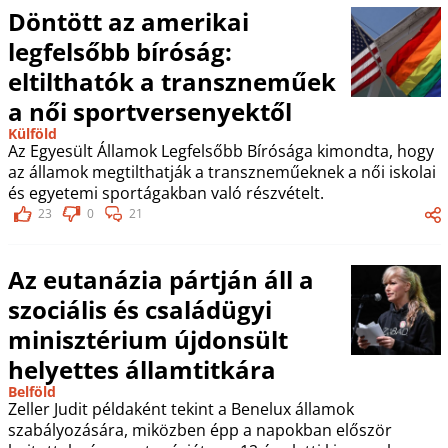
Döntött az amerikai
legfelsőbb bíróság:
eltilthatók a transzneműek
a női sportversenyektől
Külföld
Az Egyesült Államok Legfelsőbb Bírósága kimondta, hogy
az államok megtilthatják a transzneműeknek a női iskolai
és egyetemi sportágakban való részvételt.
23
0
21
Az eutanázia pártján áll a
szociális és családügyi
minisztérium újdonsült
helyettes államtitkára
Belföld
Zeller Judit példaként tekint a Benelux államok
szabályozására, miközben épp a napokban először