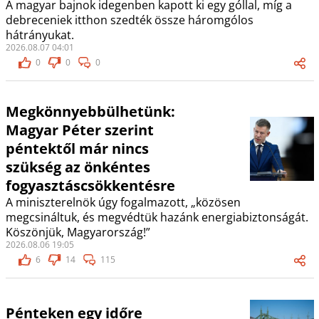
A magyar bajnok idegenben kapott ki egy góllal, míg a
debreceniek itthon szedték össze háromgólos
hátrányukat.
2026.08.07 04:01
0
0
0
Megkönnyebbülhetünk:
Magyar Péter szerint
péntektől már nincs
szükség az önkéntes
fogyasztáscsökkentésre
A miniszterelnök úgy fogalmazott, „közösen
megcsináltuk, és megvédtük hazánk energiabiztonságát.
Köszönjük, Magyarország!”
2026.08.06 19:05
6
14
115
Pénteken egy időre