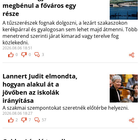
megbénul a főváros egy
része
A tűzszerészek fognak dolgozni, a lezárt szakaszokon
kerékpárral és gyalogosan sem lehet majd átmenni. Több
menetrend szerinti járat kimarad vagy terelve fog
közlekedni.
2026.08.06 18:51
0
0
3
Lannert Judit elmondta,
hogyan alakul át a
jövőben az iskolák
irányítása
A szakmai szempontokat szeretnék előtérbe helyezni.
2026.08.06 18:27
2
7
57