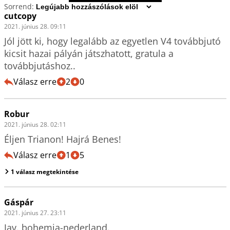
Sorrend:
cutcopy
2021. június 28. 09:11
Jól jött ki, hogy legalább az egyetlen V4 továbbjutó 
kicsit hazai pályán játszhatott, gratula a 
továbbjutáshoz..
Válasz erre
2
0
Robur
2021. június 28. 02:11
Éljen Trianon! Hajrá Benes!
Válasz erre
1
5
1 válasz megtekintése
Gáspár
2021. június 27. 23:11
Jav. bohemia-nederland.