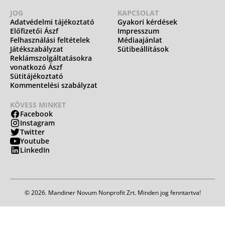
JOG
KAPCSOLAT
Adatvédelmi tájékoztató
Gyakori kérdések
Előfizetői Ászf
Impresszum
Felhasználási feltételek
Médiaajánlat
Játékszabályzat
Sütibeállítások
Reklámszolgáltatásokra
vonatkozó Ászf
Sütitájékoztató
Kommentelési szabályzat
KÖVESS MINKET
Facebook
Instagram
Twitter
Youtube
LinkedIn
© 2026. Mandiner Novum Nonprofit Zrt. Minden jog fenntartva!