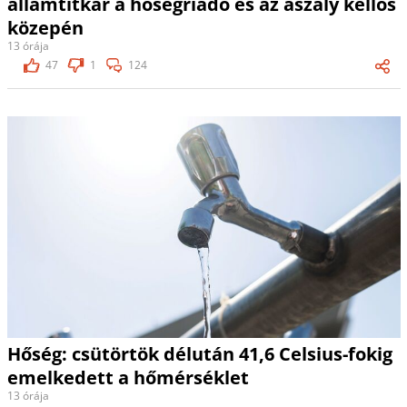
államtitkár a hőségriadó és az aszály kellős
közepén
13 órája
47
1
124
Hőség: csütörtök délután 41,6 Celsius-fokig
emelkedett a hőmérséklet
13 órája