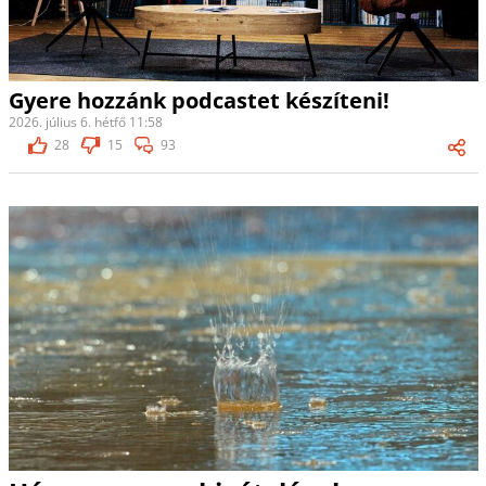
Gyere hozzánk podcastet készíteni!
2026. július 6. hétfő 11:58
28
15
93