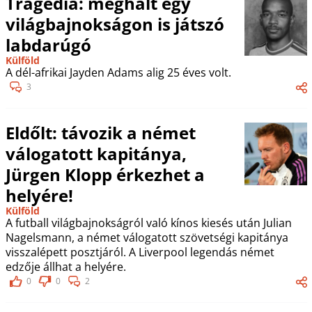
Tragédia: meghalt egy
világbajnokságon is játszó
labdarúgó
Külföld
A dél-afrikai Jayden Adams alig 25 éves volt.
3
Eldőlt: távozik a német
válogatott kapitánya,
Jürgen Klopp érkezhet a
helyére!
Külföld
A futball világbajnokságról való kínos kiesés után Julian
Nagelsmann, a német válogatott szövetségi kapitánya
visszalépett posztjáról. A Liverpool legendás német
edzője állhat a helyére.
0
0
2