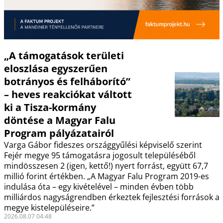
„A támogatások területi
eloszlása egyszerűen
botrányos és felháborító”
– heves reakciókat váltott
ki a Tisza-kormány
döntése a Magyar Falu
Program pályázatairól
Varga Gábor fideszes országgyűlési képviselő szerint
Fejér megye 95 támogatásra jogosult településéből
mindösszesen 2 (igen, kettő!) nyert forrást, együtt 67,7
millió forint értékben. „A Magyar Falu Program 2019-es
indulása óta – egy kivételével – minden évben több
milliárdos nagyságrendben érkeztek fejlesztési források a
megye kistelepüléseire.”
2026.08.07 04:48