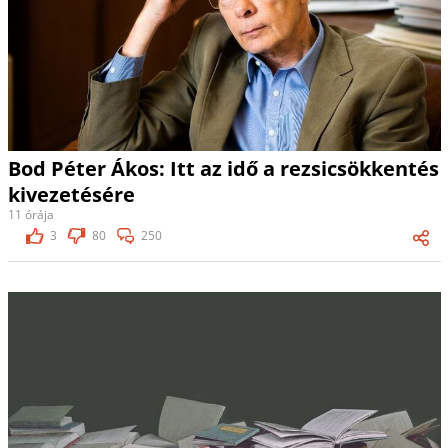
Bod Péter Ákos: Itt az idő a rezsicsökkentés
kivezetésére
11 órája
3
80
250