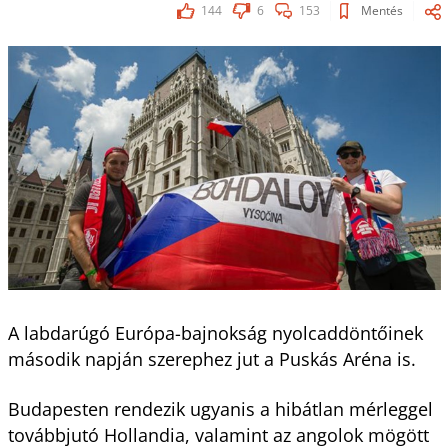
144
6
153
Mentés
A labdarúgó Európa-bajnokság nyolcaddöntőinek
második napján szerephez jut a Puskás Aréna is.
Budapesten rendezik ugyanis a hibátlan mérleggel
továbbjutó Hollandia, valamint az angolok mögött