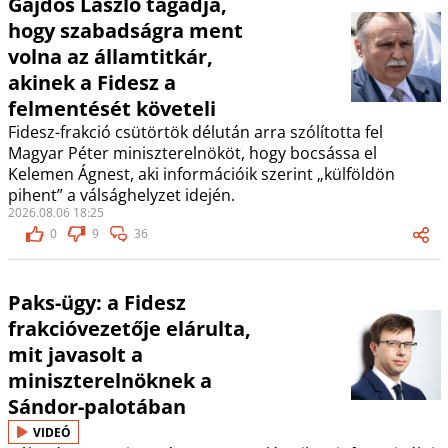
Gajdos László tagadja,
hogy szabadságra ment
volna az államtitkár,
akinek a Fidesz a
felmentését követeli
Fidesz-frakció csütörtök délután arra szólította fel
Magyar Péter miniszterelnököt, hogy bocsássa el
Kelemen Ágnest, aki információik szerint „külföldön
pihent” a válsághelyzet idején.
2026.08.06 18:25
0
9
36
Paks-ügy: a Fidesz
frakcióvezetője elárulta,
mit javasolt a
miniszterelnöknek a
Sándor-palotában
VIDEÓ