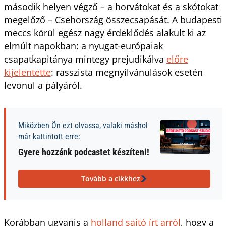
második helyen végző – a horvátokat és a skótokat
megelőző – Csehország összecsapását. A budapesti
meccs körül egész nagy érdeklődés alakult ki az
elmúlt napokban: a nyugat-európaiak
csapatkapitánya mintegy prejudikálva
előre
kijelentette
: rasszista megnyilvánulások esetén
levonul a pályáról.
Miközben Ön ezt olvassa, valaki máshol
már kattintott erre:
Gyere hozzánk podcastet készíteni!
Tovább a cikkhez
Korábban ugyanis a
holland sajtó írt arról
, hogy a