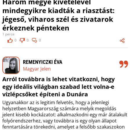
Három megye kivételével
mindegyikre kiadták a riasztást:
jégeső, viharos szél és zivatarok
érkeznek pénteken
1 perce
0
0
0
REMENYICZKI ÉVA
Magyar Jelen
Arról továbbra is lehet vitatkozni, hogy
egy ideális világban szabad lett volna-e
vízlépcsőket építeni a Dunára
Ugyanakkor az is legitim felvetés, hogy a jelenlegi
helyzetben Magyarország számára melyik megoldás
jelent kisebb kockázatot: alkalmazkodni egy már átalakult
folyórendszerhez, vagy továbbra is egy olyan állapot
fenntartására törekedni, amelyet a felsőbb szakaszokon