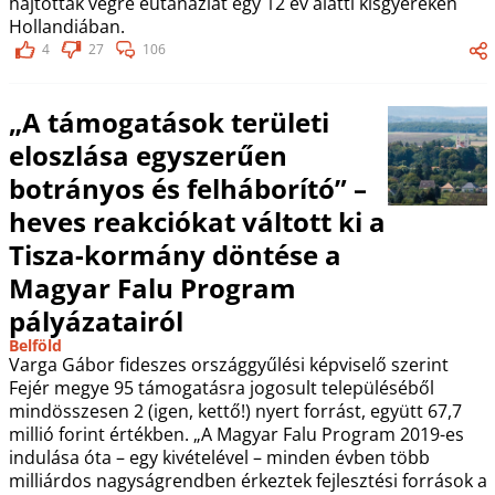
hajtottak végre eutanáziát egy 12 év alatti kisgyereken
Hollandiában.
4
27
106
„A támogatások területi
eloszlása egyszerűen
botrányos és felháborító” –
heves reakciókat váltott ki a
Tisza-kormány döntése a
Magyar Falu Program
pályázatairól
Belföld
Varga Gábor fideszes országgyűlési képviselő szerint
Fejér megye 95 támogatásra jogosult településéből
mindösszesen 2 (igen, kettő!) nyert forrást, együtt 67,7
millió forint értékben. „A Magyar Falu Program 2019-es
indulása óta – egy kivételével – minden évben több
milliárdos nagyságrendben érkeztek fejlesztési források a