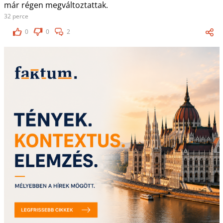
már régen megváltoztattak.
32 perce
0
0
2