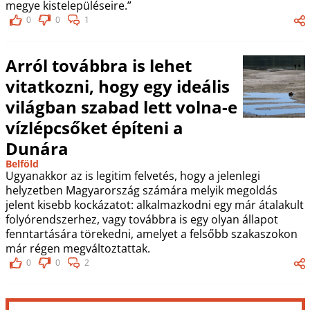
megye kistelepüléseire.”
0
0
1
Arról továbbra is lehet
vitatkozni, hogy egy ideális
világban szabad lett volna-e
vízlépcsőket építeni a
Dunára
Belföld
Ugyanakkor az is legitim felvetés, hogy a jelenlegi
helyzetben Magyarország számára melyik megoldás
jelent kisebb kockázatot: alkalmazkodni egy már átalakult
folyórendszerhez, vagy továbbra is egy olyan állapot
fenntartására törekedni, amelyet a felsőbb szakaszokon
már régen megváltoztattak.
0
0
2