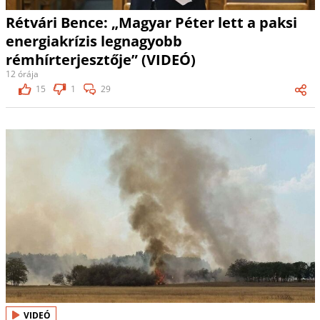
Rétvári Bence: „Magyar Péter lett a paksi
energiakrízis legnagyobb
rémhírterjesztője” (VIDEÓ)
12 órája
15
1
29
VIDEÓ