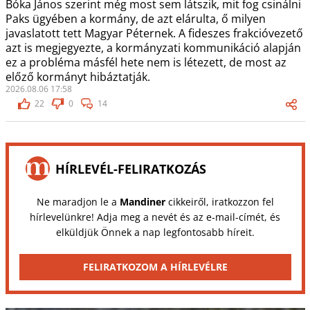
Bóka János szerint még most sem látszik, mit fog csinálni
Paks ügyében a kormány, de azt elárulta, ő milyen
javaslatott tett Magyar Péternek. A fideszes frakcióvezető
azt is megjegyezte, a kormányzati kommunikáció alapján
ez a probléma másfél hete nem is létezett, de most az
előző kormányt hibáztatják.
2026.08.06 17:58
22
0
14
HÍRLEVÉL-FELIRATKOZÁS
Ne maradjon le a
Mandiner
cikkeiről, iratkozzon fel
hírlevelünkre! Adja meg a nevét és az e-mail-címét, és
elküldjük Önnek a nap legfontosabb híreit.
FELIRATKOZOM A HÍRLEVÉLRE