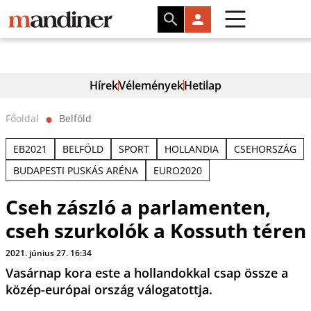
Hírek
Vélemények
Hetilap
Főoldal
Belföld
⬤
EB2021
BELFÖLD
SPORT
HOLLANDIA
CSEHORSZÁG
BUDAPESTI PUSKÁS ARÉNA
EURO2020
Cseh zászló a parlamenten,
cseh szurkolók a Kossuth téren
2021. június 27. 16:34
Vasárnap kora este a hollandokkal csap össze a
közép-európai ország válogatottja.