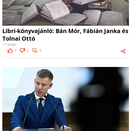
Libri-könyvajánló: Bán Mór, Fábián Janka és
Tolnai Ottó
11 órája
1
2
3