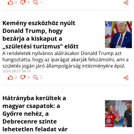
0
0
1
Kemény eszközhöz nyúlt
Donald Trump, hogy
bezárja a kiskaput a
„születési turizmus” előtt
A rendeletek nyilvános aláírásakor Donald Trump azt
hangoztatta, hogy az iparágat akarják felszámolni, ami a
születés jogán járó állampolgárság intézményére épül.
2026.08.07 04:16
2
0
2
Hátrányba kerültek a
magyar csapatok: a
Győrre nehéz, a
Debrecenre szinte
lehetetlen feladat vár