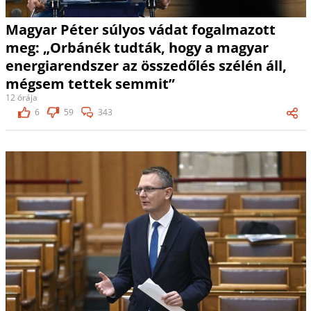
Magyar Péter súlyos vádat fogalmazott
meg: „Orbánék tudták, hogy a magyar
energiarendszer az összedőlés szélén áll,
mégsem tettek semmit”
12 órája
6
59
343