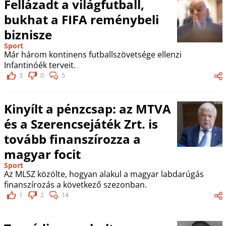
Fellázadt a világfutball,
bukhat a FIFA reménybeli
biznisze
Sport
Már három kontinens futballszövetsége ellenzi
Infantinóék terveit.
3
0
5
Kinyílt a pénzcsap: az MTVA
és a Szerencsejáték Zrt. is
tovább finanszírozza a
magyar focit
Sport
Az MLSZ közölte, hogyan alakul a magyar labdarúgás
finanszírozás a következő szezonban.
1
2
14