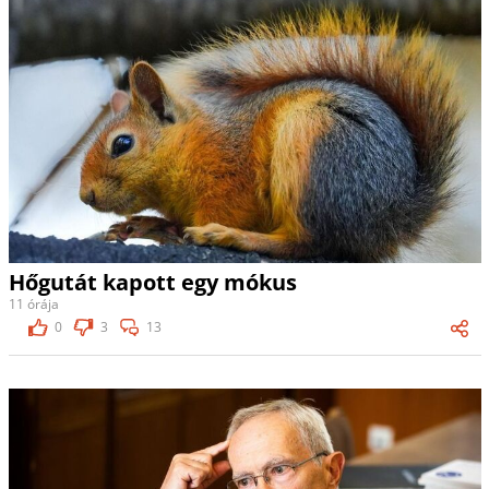
Hőgutát kapott egy mókus
11 órája
0
3
13