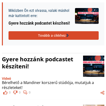
Miközben Ön ezt olvassa, valaki máshol
már kattintott erre:
Gyere hozzánk podcastet készíteni!
Tovább a cikkhez
Gyere hozzánk podcastet
készíteni!
Videó
Bérelhető a Mandiner korszerű stúdiója, mutatjuk a
részleteket!
0
0
0