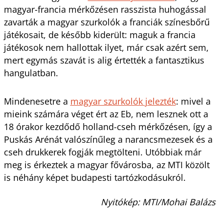
magyar-francia mérkőzésen rasszista huhogással
zavarták a magyar szurkolók a franciák színesbőrű
játékosait, de később kiderült: maguk a francia
játékosok nem hallottak ilyet, már csak azért sem,
mert egymás szavát is alig értették a fantasztikus
hangulatban.
Mindenesetre a
magyar szurkolók jelezték
: mivel a
mieink számára véget ért az Eb, nem lesznek ott a
18 órakor kezdődő holland-cseh mérkőzésen, így a
Puskás Arénát valószínűleg a narancsmezesek és a
cseh drukkerek fogják megtölteni. Utóbbiak már
meg is érkeztek a magyar fővárosba, az MTI közölt
is néhány képet budapesti tartózkodásukról.
Nyitókép: MTI/Mohai Balázs