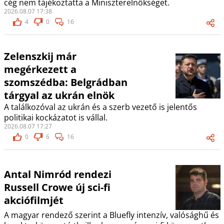
cég nem tájékoztatta a Miniszterelnökséget.
2026.08.07 17:38
4
0
16
Zelenszkij már
megérkezett a
szomszédba: Belgrádban
tárgyal az ukrán elnök
A találkozóval az ukrán és a szerb vezető is jelentős
politikai kockázatot is vállal.
2026.08.07 17:27
0
6
16
Antal Nimród rendezi
Russell Crowe új sci-fi
akciófilmjét
A magyar rendező szerint a Bluefly intenzív, valósághű és