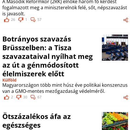
A Második Reformkor (2RK) elnöke három fő kérdést
fogalmazott meg a miniszterelnök felé, sőt, népszavazást
is javasolt.
26
1
57
Botrányos szavazás
Brüsszelben: a Tisza
szavazataival nyílhat meg
az út a génmódosított
élelmiszerek előtt
Külföld
Magyarországon több mint húsz éve politikai konszenzus
van a GMO-mentes mezőgazdaság védelméről.
2
30
67
Ötszázalékos áfa az
egészséges