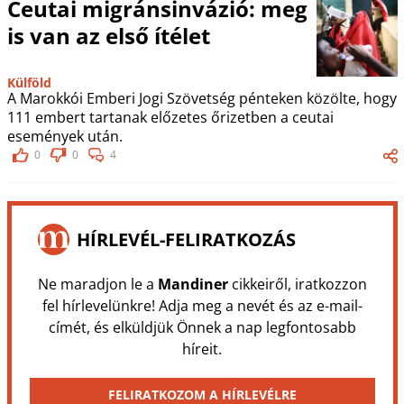
Ceutai migránsinvázió: meg
is van az első ítélet
Külföld
A Marokkói Emberi Jogi Szövetség pénteken közölte, hogy
111 embert tartanak előzetes őrizetben a ceutai
események után.
0
0
4
HÍRLEVÉL-FELIRATKOZÁS
Ne maradjon le a
Mandiner
cikkeiről, iratkozzon
fel hírlevelünkre! Adja meg a nevét és az e-mail-
címét, és elküldjük Önnek a nap legfontosabb
híreit.
FELIRATKOZOM A HÍRLEVÉLRE