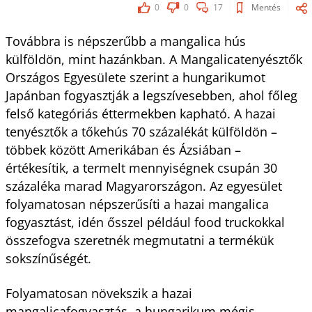
0
0
17
Mentés
Továbbra is népszerűbb a mangalica hús
külföldön, mint hazánkban. A Mangalicatenyésztők
Országos Egyesülete szerint a hungarikumot
Japánban fogyasztják a legszívesebben, ahol főleg
felső kategóriás éttermekben kapható. A hazai
tenyésztők a tőkehús 70 százalékát külföldön –
többek között Amerikában és Ázsiában –
értékesítik, a termelt mennyiségnek csupán 30
százaléka marad Magyarországon. Az egyesület
folyamatosan népszerűsíti a hazai mangalica
fogyasztást, idén ősszel például food truckokkal
összefogva szeretnék megmutatni a termékük
sokszínűségét.
Folyamatosan növekszik a hazai
mangalicafogyasztás, a hungarikum mégis